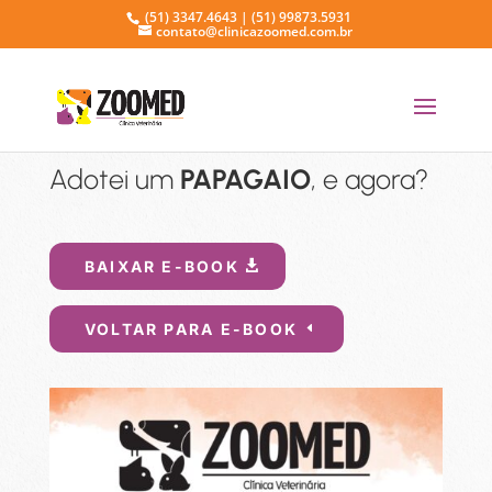
(51) 3347.4643 | (51) 99873.5931
contato@clinicazoomed.com.br
Adotei um
PAPAGAIO
, e agora?
BAIXAR E-BOOK
VOLTAR PARA E-BOOK