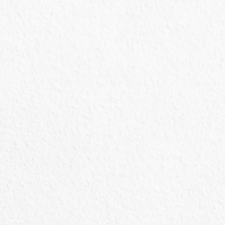
Realização de manejos preventivos, como
vermifugação, aplicação de antiparasitários
externos e vacinação.
Em caso de você
encontrar um animal
silvestre
Você deve encaminhá-lo ao
órgão competente
ONG
Voluntários da Fauna
Rua Marechal José Inácio da Silva, n°404,
Passo d’Areia – Porto Alegre – RS
Tel:
(51) 3341-7664