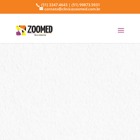
(51) 3347.4643 | (51) 99873.5931
contato@clinicazoomed.com.br
Tratamento e
reabilitação de
animais
resgatados
Serviço Exclusivo para empresas de
Gestão Ambiental