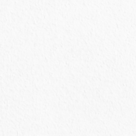
Coleta de material e encaminhamento das
amostras para laboratórios especializados
E
Criação de filhotes
Criação de filhotes de diversas espécies até
estarem aptos a soltura
E
Alojamento temporário
Manutenção dos animais durante sua
recuperação clínica e cirúrgica
E
Laudos
Emissão de laudos técnicos
E
Esterilização de animais domésticos
Castração de cães e gatos
E
Cuidados com animais domésticos