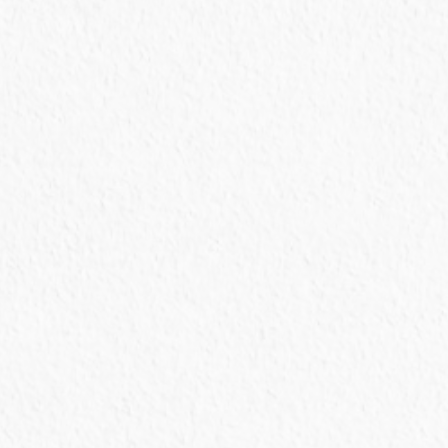
E
Avaliação clínica
Exame clínico dos animais
E
Tratamento e Reabilitação
Todos os cuidados até a reabilitação completa
dos animais resgatados
E
Necropsias
Realização de necropsias e laudos de animais
que vieram a óbito ou foram encontrados
mortos
E
Exames complementares