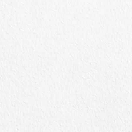
IBAMA
– Centro de triagem de
animais silvestres em porto alegre
(cetas)
Rua Baronesa do Gravataí, nº 210, Cidade
Baixa, Cep: 90160-070 – Porto Alegre/RS
Tel:
(51) 3214-3462
PATRAM
– Comando Ambiental da
Brigada Militar
Rua João Moreira Maciel, 370 – Marcílio Dias –
Porto Alegre – RS – Brasil – CEP 90250-680
Tel:
(51) 98594-1007
SMAMUS
– Secretaria Municipal do