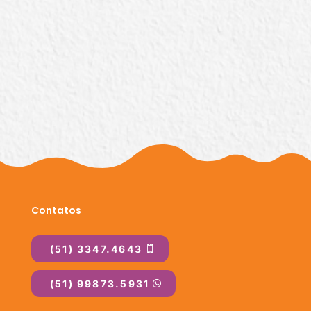
Meio Amb.
Rua Luiz Voelcker, 55, Bairro Três Figueiras
(de segunda a sexta-feira das 13h30 às
17h30) Equipe de Fauna Silvestre
Tel:
(51) 3289-7517
Contatos
(51) 3347.4643
(51) 99873.5931