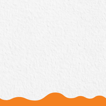
Horta
Temos verduras sempre fresquinhas e
orgânicas para oferecer aos nossos hóspedes e
pacientes.