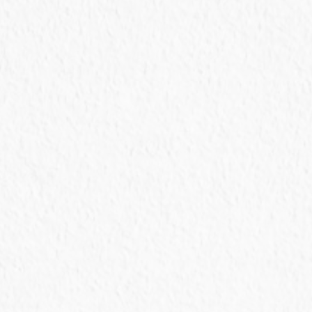
Loja de
conveniência
Produtos específicos para pets não
convencionais e animais domésticos, e com o
melhor feno da cidade!