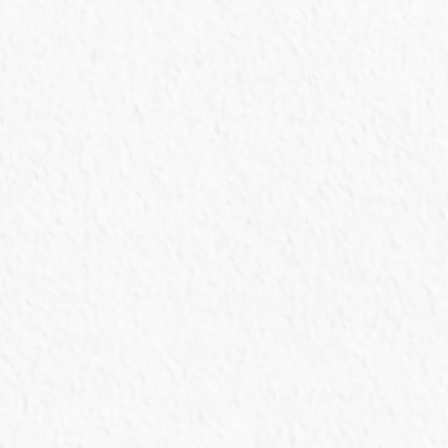
Sala
cirúrgica
Sala cirúrgica totalmente dentro dos padrões
exigidos pelo CRMV e SMS.