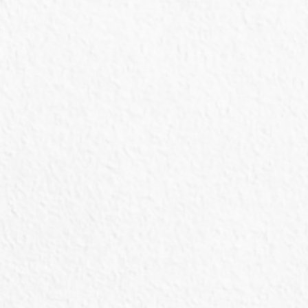
Lave
pet
Espaço exclusivo para que você mesmo dê
banho no seu Pet, com todos os equipamentos
de um banho e tosa convencional.