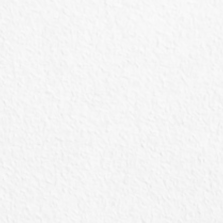
Hospede
pet
Exclusivo para hospedagem de Pets Não
Convencionais: ambiente tranquilo,
climatizado, oferecendo um conforto
diferenciado para estes animais.