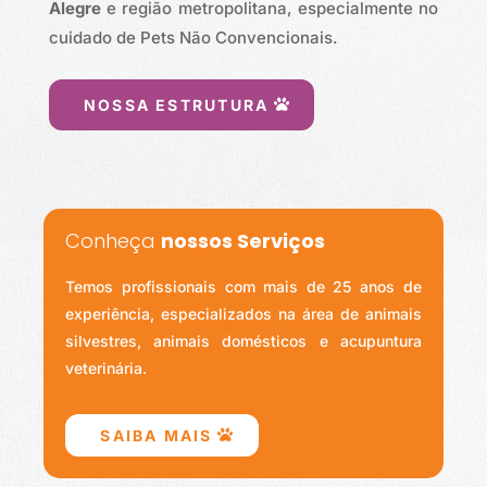
Alegre
e região metropolitana, especialmente no
cuidado de Pets Não Convencionais.
NOSSA ESTRUTURA
Conheça
nossos Serviços
Temos profissionais com mais de 25 anos de
experiência, especializados na área de animais
silvestres, animais domésticos e acupuntura
veterinária.
SAIBA MAIS