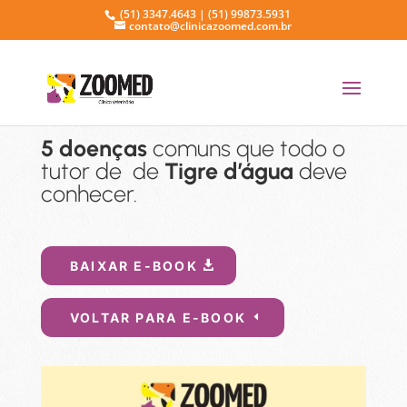
(51) 3347.4643 | (51) 99873.5931
contato@clinicazoomed.com.br
5 doenças
comuns que todo o
tutor de de
Tigre d’água
deve
conhecer.
BAIXAR E-BOOK
VOLTAR PARA E-BOOK