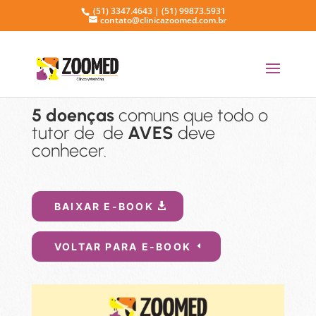
(51) 3347.4643 | (51) 99873.5931
contato@clinicazoomed.com.br
5 doenças
comuns que todo o
tutor de de
AVES
deve
conhecer.
BAIXAR E-BOOK
VOLTAR PARA E-BOOK